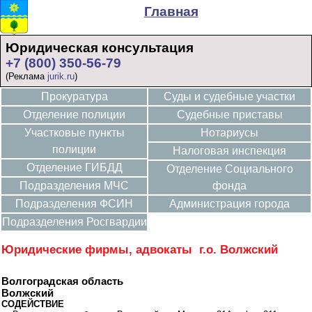
Главная
Юридическая консультация
+7 (800) 350-56-79
(Реклама
jurik.ru
)
Прокуратура
Суды и судебные участки
Отделение полиции
Судебные приставы
Участковые пункты
Нотариусы
полиции
Налоговая инспекция
Отделение ГИБДД
Отделение Социального
Подразделения МЧС
фонда
Подразделения ФСИН
Администрация города
Подразделения Росгвардии
Юридические фирмы, адвокаты г.о. Волжский
Волгоградская область
Волжский
СОДЕЙСТВИЕ